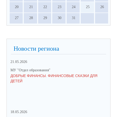
20
21
22
23
24
25
26
27
28
29
30
31
Новости региона
21.05.2026
06.
МУ "Отдел образования"
МУ 
ДОБРЫЕ ФИНАНСЫ. ФИНАНСОВЫЕ СКАЗКИ ДЛЯ
ДО
ДЕТЕЙ
17
МЕ
ПР
18.05.2026
06.