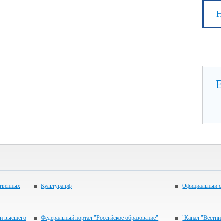
Н
ственных
Культура.рф
Официальный с
 и высшего
Федеральный портал "Российское образование"
"Канал "Вестни