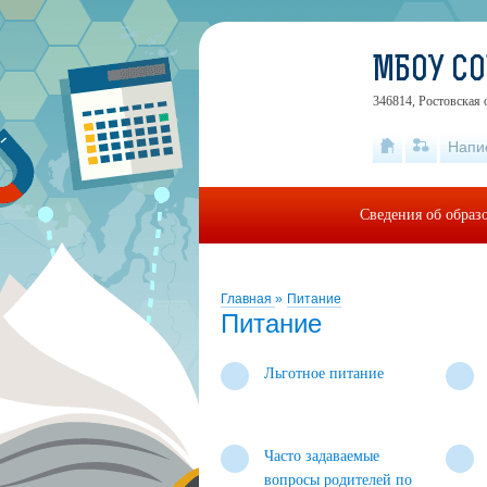
МБОУ С
346814, Ростовская 
Напи
Сведения об образ
Главная
»
Питание
Питание
Льготное питание
Часто задаваемые
вопросы родителей по