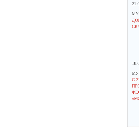
21.
МУ 
ДО
СК
18.
МУ 
С 2
ПР
ФЕС
«M