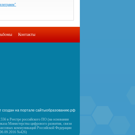
Телеграмм"
льбомы
Контакты
т создан на портале сайтыобразованию.рф
556 в Реестре российского ПО (на основании
иказа Министерства цифрового развития, связи
массовых коммуникаций Российской Федерации
 06.09.2016 №426)