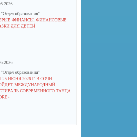
05.2026
06.05.2026
"Отдел образования"
МУ "Отдел образования"
БРЫЕ ФИНАНСЫ. ФИНАНСОВЫЕ
ДО 10 МАЯ КАЖДЫЙ ШКОЛЬ
АЗКИ ДЛЯ ДЕТЕЙ
В ВОЗРАСТЕ 7-17 ЛЕТ МОЖЕ
ПОЛУЧИТЬ СЕРТИФИКАТ НА
МЕСЯЦЕВ БЕСПЛАТНОГО О
ИТ-ПРОФЕССИЯМ И НЕЙРО
05.2026
06.05.2026
"Отдел образования"
МУ "Отдел образования"
1 25 ИЮНЯ 2026 Г. В СОЧИ
С 1 МАЯ РОДИТЕЛИ МОГУТ
ОЙДЕТ МЕЖДУНАРОДНЫЙ
БЕСПЛАТНО ЗАПИСАТЬ ДЕТЕ
ТИВАЛЬ СОВРЕМЕННОГО ТАНЦА
ЛЕТ НА ПРОГРАММУ ЛЬГОТ
ORE»
ОБУЧЕНИЯ ПРОГРАММИРО