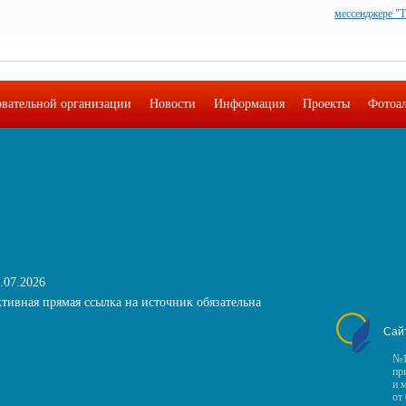
мессенджере "
овательной организации
Новости
Информация
Проекты
Фотоа
.07.2026
тивная прямая ссылка на источник обязательна
Сай
№1
пр
и 
от