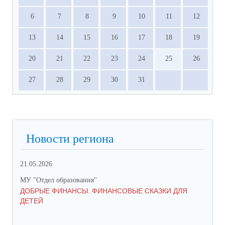
6
7
8
9
10
11
12
13
14
15
16
17
18
19
20
21
22
23
24
25
26
27
28
29
30
31
Новости региона
21.05.2026
06.
МУ "Отдел образования"
МУ 
ДОБРЫЕ ФИНАНСЫ. ФИНАНСОВЫЕ СКАЗКИ ДЛЯ
ДО
ДЕТЕЙ
17
МЕ
ПР