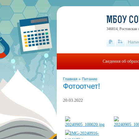
МБОУ С
346814, Ростовская 
Напи
Сведения об образ
Главная
»
Питание
Фотоотчет!
20.03.2022