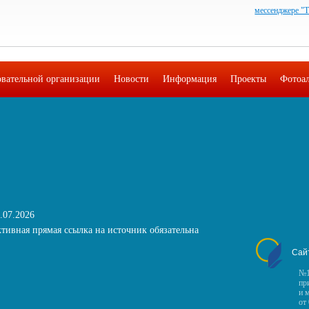
мессенджере "
овательной организации
Новости
Информация
Проекты
Фотоа
.07.2026
тивная прямая ссылка на источник обязательна
Сай
№1
пр
и 
от