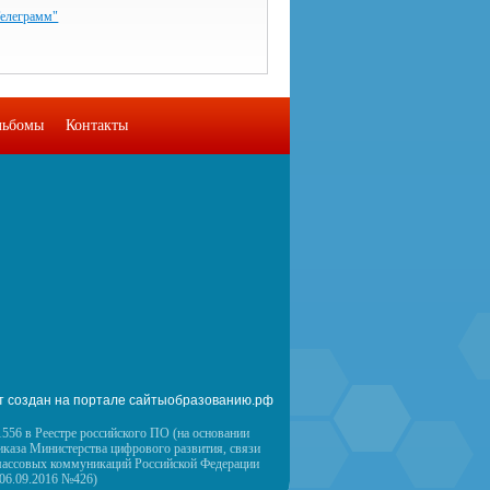
Телеграмм"
льбомы
Контакты
т создан на портале сайтыобразованию.рф
556 в Реестре российского ПО (на основании
иказа Министерства цифрового развития, связи
массовых коммуникаций Российской Федерации
 06.09.2016 №426)