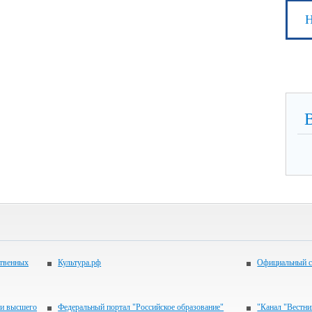
Н
ственных
Культура.рф
Официальный с
 и высшего
Федеральный портал "Российское образование"
"Канал "Вестни