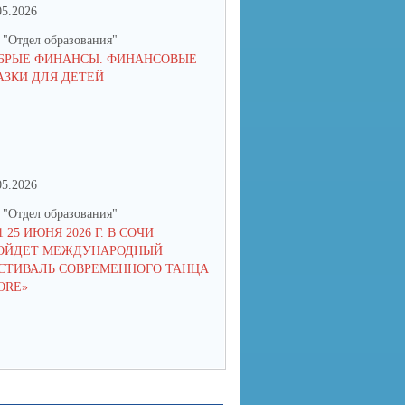
05.2026
06.05.2026
"Отдел образования"
МУ "Отдел образования"
БРЫЕ ФИНАНСЫ. ФИНАНСОВЫЕ
ДО 10 МАЯ КАЖДЫЙ ШКОЛЬ
АЗКИ ДЛЯ ДЕТЕЙ
В ВОЗРАСТЕ 7-17 ЛЕТ МОЖЕ
ПОЛУЧИТЬ СЕРТИФИКАТ НА
МЕСЯЦЕВ БЕСПЛАТНОГО О
ИТ-ПРОФЕССИЯМ И НЕЙРО
05.2026
06.05.2026
"Отдел образования"
МУ "Отдел образования"
1 25 ИЮНЯ 2026 Г. В СОЧИ
С 1 МАЯ РОДИТЕЛИ МОГУТ
ОЙДЕТ МЕЖДУНАРОДНЫЙ
БЕСПЛАТНО ЗАПИСАТЬ ДЕТЕ
ТИВАЛЬ СОВРЕМЕННОГО ТАНЦА
ЛЕТ НА ПРОГРАММУ ЛЬГОТ
ORE»
ОБУЧЕНИЯ ПРОГРАММИРО