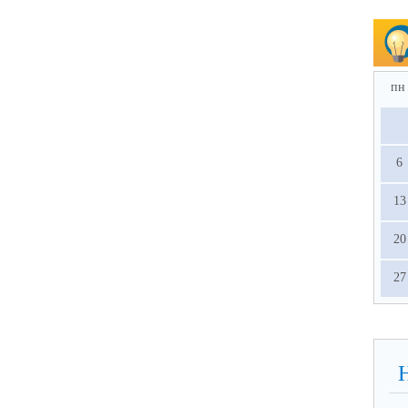
пн
6
13
20
27