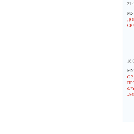
21.
МУ 
ДО
СК
18.
МУ 
С 2
ПР
ФЕС
«M